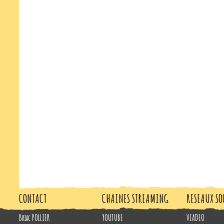
CONTACT
CHAINES STREAMING
RESEAUX SO
Briac POLLIER
YOUTUBE
VIADEO