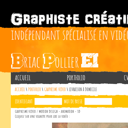
ACCUEIL
PORTFOLIO
C
ACCUEIL
\
PORTFOLIO
\
GRAPHISME VIDEO
\
LIVRAISON À DOMICILE
IDENTIFIANT
MOT DE PASSE
GRAPHISME VIDEO / MOTION DESIGN - ANIMATION - 3D
Cliquez sur une vignette pour lire la vidéo :