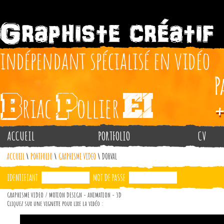
ACCUEIL
PORTFOLIO
CV
ACCUEIL
\
PORTFOLIO
\
GRAPHISME VIDEO
\
DORVAL
IDENTIFIANT
MOT DE PASSE
GRAPHISME VIDEO / MOTION DESIGN - ANIMATION - 3D
Cliquez sur une vignette pour lire la vidéo :