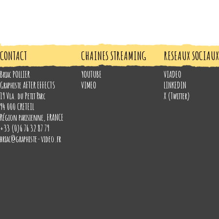
CONTACT
CHAINES STREAMING
RESEAUX SOCIAUX
Briac POLLIER
YOUTUBE
VIADEO
Graphiste AFTER EFFECTS
VIMEO
LINKEDIN
19 Vla. du Petit Parc
X (Twitter)
94 000
CRETEIL
Région parisienne
,
FRANCE
+33 (0)6 76 32 87 79
briac@graphiste-video.fr