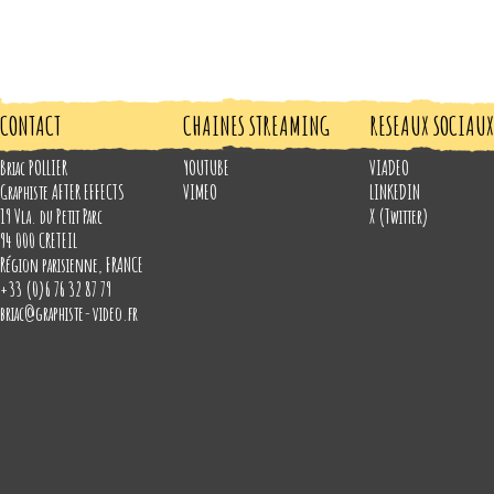
CONTACT
CHAINES STREAMING
RESEAUX SOCIAUX
Briac POLLIER
YOUTUBE
VIADEO
Graphiste AFTER EFFECTS
VIMEO
LINKEDIN
19 Vla. du Petit Parc
X (Twitter)
94 000
CRETEIL
Région parisienne
,
FRANCE
+33 (0)6 76 32 87 79
briac@graphiste-video.fr