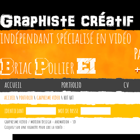
ACCUEIL
PORTFOLIO
CV
ACCUEIL
\
PORTFOLIO
\
GRAPHISME VIDEO
\
ROT RAT
IDENTIFIANT
MOT DE PASSE
GRAPHISME VIDEO / MOTION DESIGN - ANIMATION - 3D
Cliquez sur une vignette pour lire la vidéo :