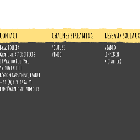
CONTACT
CHAINES STREAMING
RESEAUX SOCIAUX
Briac POLLIER
YOUTUBE
VIADEO
Graphiste AFTER EFFECTS
VIMEO
LINKEDIN
19 Vla. du Petit Parc
X (Twitter)
94 000
CRETEIL
Région parisienne
,
FRANCE
+33 (0)6 76 32 87 79
briac@graphiste-video.fr