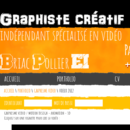
ACCUEIL
PORTFOLIO
CV
ACCUEIL
\
PORTFOLIO
\
GRAPHISME VIDEO
\
VOEUX 2012
IDENTIFIANT
MOT DE PASSE
GRAPHISME VIDEO / MOTION DESIGN - ANIMATION - 3D
Cliquez sur une vignette pour lire la vidéo :